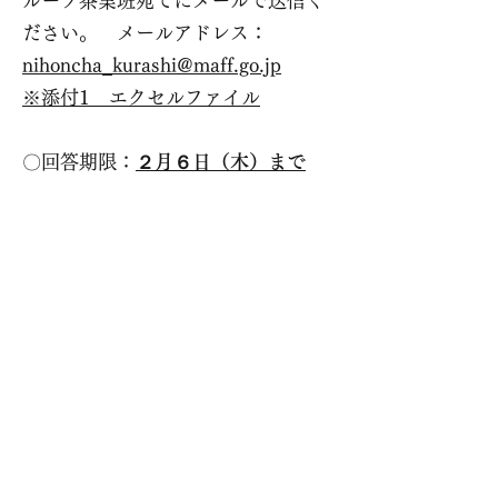
ループ茶業班宛てにメールで送信く
ださい。 メールアドレス：
nihoncha_kurashi@maff.go.jp
※添付1 エクセルファイル
〇回答期限：
２月６日（木）まで
〇留意事項：御回答いただいた方に
は調査結果の概要を送付させていた
だきます。
集計結果については個々の名前を出
さない形で公表する場合があります
ことを御了承願います。
（過去の例：
https://www.maff.go.jp/j/press/no
usan/tokusan/attach/pdf/220415-