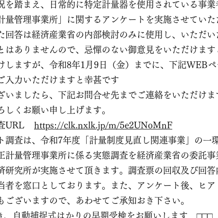
況を踏まえ、日常的に特定計量器を使用されている事業
計量管理事業所」に関するアンケートを実施させていた
た回答は経済産業省の内部検討のみに使用し、いただい
とはありませんので、忌憚のない御意見をいただけます
けしますが、令和8年1月9日（金）までに、下記WEB
ご入力いただけますと幸甚です
ざいましたら、下記お問合せ先までご連絡をいただけま
ろしくお願い申し上げます。
査URL
https://clk.nxlk.jp/m/5e2UNoMnF
ト調査は、令和7年度「計量制度見直し関連事業」の一
正計量管理事業所に係る実態調査を経済産業省の委託事
済研究所が実施させて頂きます。調査票の回収及び回答
当者を窓口としております。また、アンケート後、ヒア
もございますので、あわせてご承知おき下さい。
続き、自動捕捉式はかりの早期受検をお願いします □□□