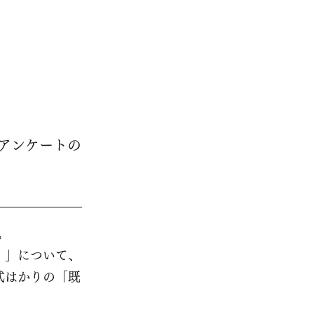
新着情報
会員団体一覧
ダウンロード
リンク
動画
アンケートの
。
）」について、
式はかりの「既